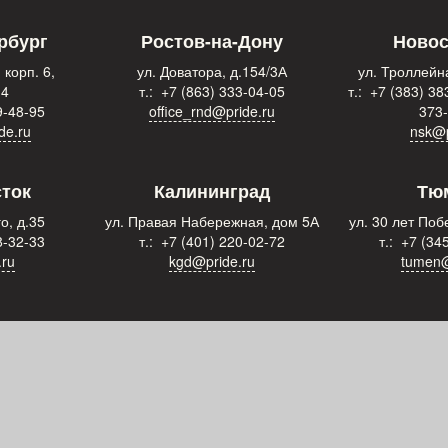
рбург
Ростов-на-Дону
Новос
 корп. 6,
ул. Доватора, д.154/3А
ул. Троллейна
 4
т.: +7 (863) 333-04-05
т.: +7 (383) 38
9-48-95
office_rnd@pride.ru
373
de.ru
nsk@p
ток
Калининград
Тю
о, д.35
ул. Правая Набережная, дом 5А
ул. 30 лет Побе
8-32-33
т.: +7 (401) 220-02-72
т.: +7 (34
.ru
kgd@pride.ru
tumen@