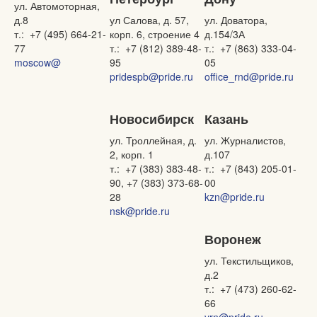
ул. Автомоторная,
д.8
ул Салова, д. 57,
ул. Доватора,
т.: +7 (495) 664-21-
корп. 6, строение 4
д.154/3А
77
т.: +7 (812) 389-48-
т.: +7 (863) 333-04-
moscow@
95
05
pridespb@pride.ru
office_rnd@pride.ru
Новосибирск
Казань
ул. Троллейная, д.
ул. Журналистов,
2, корп. 1
д.107
т.: +7 (383) 383-48-
т.: +7 (843) 205-01-
90, +7 (383) 373-68-
00
28
kzn@pride.ru
nsk@pride.ru
Воронеж
ул. Текстильщиков,
д.2
т.: +7 (473) 260-62-
66