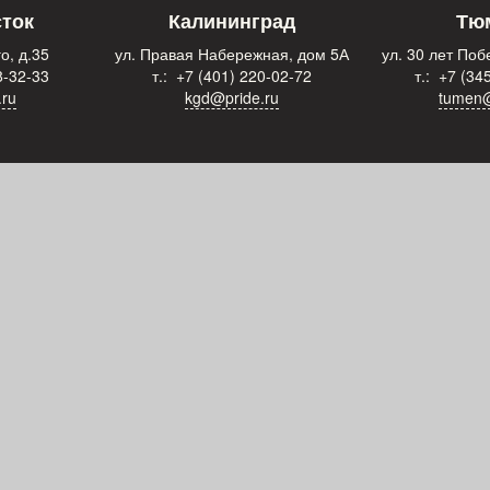
ток
Калининград
Тю
о, д.35
ул. Правая Набережная, дом 5А
ул. 30 лет Побе
8-32-33
т.: +7 (401) 220-02-72
т.: +7 (34
.ru
kgd@pride.ru
tumen@