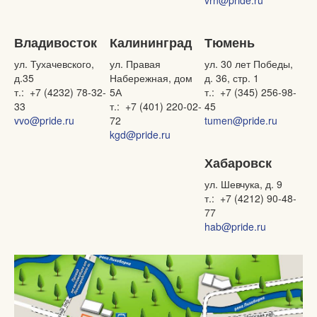
vrn@pride.ru
Владивосток
Калининград
Тюмень
ул. Тухачевского,
ул. Правая
ул. 30 лет Победы,
д.35
Набережная, дом
д. 36, стр. 1
т.: +7 (4232) 78-32-
5А
т.: +7 (345) 256-98-
33
т.: +7 (401) 220-02-
45
vvo@pride.ru
72
tumen@pride.ru
kgd@pride.ru
Хабаровск
ул. Шевчука, д. 9
т.: +7 (4212) 90-48-
77
hab@pride.ru