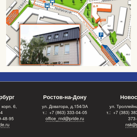
рбург
Ростов-на-Дону
Новос
 корп. 6,
ул. Доватора, д.154/3А
ул. Троллейна
 4
т.: +7 (863) 333-04-05
т.: +7 (383) 38
9-48-95
office_rnd@pride.ru
373
de.ru
nsk@p