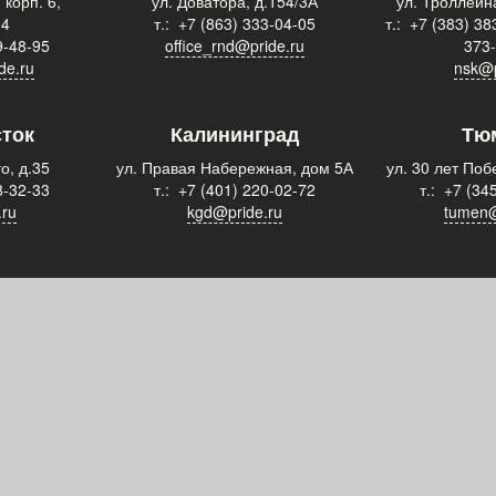
 корп. 6,
ул. Доватора, д.154/3А
ул. Троллейна
 4
т.: +7 (863) 333-04-05
т.: +7 (383) 38
9-48-95
office_rnd@pride.ru
373
de.ru
nsk@p
ток
Калининград
Тю
о, д.35
ул. Правая Набережная, дом 5А
ул. 30 лет Побе
8-32-33
т.: +7 (401) 220-02-72
т.: +7 (34
.ru
kgd@pride.ru
tumen@